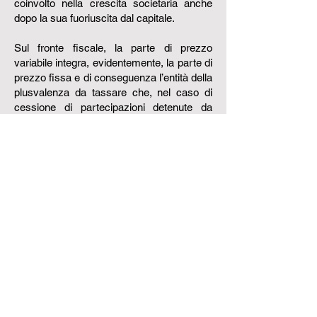
coinvolto nella crescita societaria anche
dopo la sua fuoriuscita dal capitale.
Sul fronte fiscale, la parte di prezzo
variabile integra, evidentemente, la parte di
prezzo fissa e di conseguenza l’entità della
plusvalenza da tassare che, nel caso di
cessione di partecipazioni detenute da
persone fisiche, è assoggettata ad
un’imposta sostitutiva del 26%.
Esiste un istituto introdotto nel 2001 e
riproposto numerose volte che consente di
ridurre l’impatto fiscale della tassazione
della plusvalenza. Si tratta della
rivalutazione delle partecipazioni detenute
da persone fisiche che consente tramite il
pagamento di un’imposta sostitutiva di
rivalutare il costo fiscale delle
partecipazioni allo scopo di ridurre o
addirittura abbattere la plusvalenza da
tassare.”